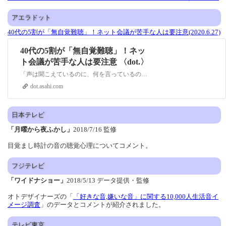
アエラドット
40代の5割が「無自覚難聴」！ネット会議が苦手な人は要注意(2020.6.27)
40代の5割が「無自覚難聴」！ネッ
ト会議が苦手な人は要注意 〈dot.〉
「声は聞こえているのに、何を言っているのかよくわからない」「自分の言いたいことが、相手に伝わらない」 新型コロナウイルス感染拡大の影響で、各所での導入が加速しているテレワーク。その中で、こんな悩みを訴...
dot.asahi.com
日本テレビ
「月曜から夜ふかし」
2018/7/16 監修
目覚まし時計の音の聴覚心理についてコメント。
フジテレビ
「ワイドナショー」
2018/5/13 データ提供・監修
オトデザイナーズの「
「好きな音,嫌いな音」に関する10,000人生活音イ
メージ調査
」のデータとコメントが紹介されました。
テレビ東京