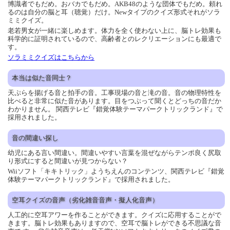
博識者でもだめ。おバカでもだめ。AKB48のような団体でもだめ。頼れ
るのは自分の脳と耳（聴覚）だけ。Newタイプのクイズ形式それがソラ
ミミクイズ。
老若男女が一緒に楽しめます。体力を全く使わない上に、脳トレ効果も
科学的に証明されているので、高齢者とのレクリエーションにも最適で
す。
ソラミミクイズはこちらから
本当は似た音同士？
天ぷらを揚げる音と拍手の音。工事現場の音と滝の音。音の物理特性を
比べると非常に似た音があります。目をつぶって聞くとどっちの音だか
わかりません。 関西テレビ『錯覚体験テーマパークトリックランド』で
採用されました。
音の間違い探し
幼児にある言い間違い。間違いやすい言葉を混ぜながらテンポ良く尻取
り形式にすると間違いが見つからない？
Wiiソフト「キキトリック」ようちえんのコンテンツ、関西テレビ『錯覚
体験テーマパークトリックランド』で採用されました。
空耳クイズの音声（劣化雑音音声・擬人化音声）
人工的に空耳アワーを作ることができます。クイズに応用することがで
きます。脳トレ効果もありますので、空耳で脳トレができる不思議な音