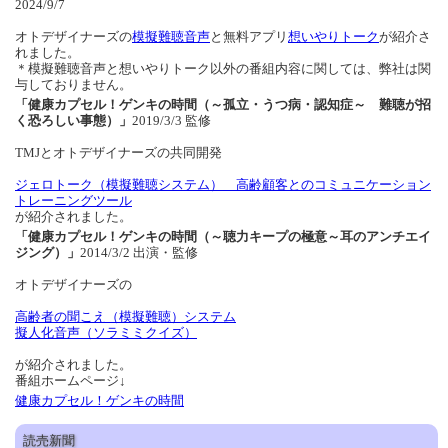
2024/9/7
オトデザイナーズの
模擬難聴音声
と無料アプリ
想いやりトーク
が紹介さ
れました。
＊模擬難聴音声と想いやりトーク以外の番組内容に関しては、弊社は関
与しておりません。
「健康カプセル！ゲンキの時間（～孤立・うつ病・認知症～ 難聴が招
く恐ろしい事態）」
2019/3/3 監修
TMJとオトデザイナーズの共同開発
ジェロトーク（模擬難聴システム） 高齢顧客とのコミュニケーション
トレーニングツール
が紹介されました。
「健康カプセル！ゲンキの時間（～聴力キープの極意～耳のアンチエイ
ジング）」
2014/3/2 出演・監修
オトデザイナーズの
高齢者の聞こえ（模擬難聴）システム
擬人化音声（ソラミミクイズ）
が紹介されました。
番組ホームページ↓
健康カプセル！ゲンキの時間
読売新聞