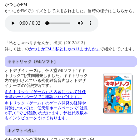
かつしかFM
かつしかFMでクイズとして採用されました。当時の様子はこちらから。
「私としゃべりませんか」出演（2012/4/13）
詳しくは ↓ の
かつしかFM「私としゃべりませんか」
で紹介しています。
キキトリック（Wiiソフト）
オトデザイナーズは、任天堂Wiiソフト”キキ
トリック”を共同開発しました。キキトリック
内で使用されている劣化雑音音声はオトデザ
イナーズの特許技術です。
キキトリック（ゲーム）の内容については任
天堂ホームページでご確認いただけます。
キトリック（ゲーム）のゲーム開発の経緯や
背景については、任天堂ホームページで”社長
が訊く”でご確認いただけます。弊社代表坂本
もインタビューをうけております。
オノマトペ占い
今日のあなたの運勢をオノマトペで占います（完