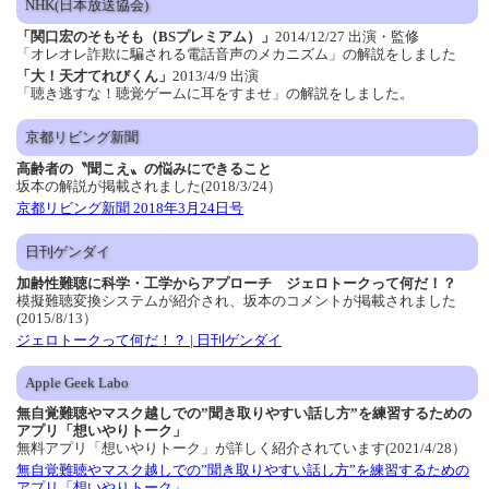
NHK(日本放送協会)
「関口宏のそもそも（BSプレミアム）」
2014/12/27 出演・監修
「オレオレ詐欺に騙される電話音声のメカニズム」の解説をしました
「大！天才てれびくん」
2013/4/9 出演
「聴き逃すな！聴覚ゲームに耳をすませ」の解説をしました。
京都リビング新聞
高齢者の〝聞こえ〟の悩みにできること
坂本の解説が掲載されました(2018/3/24）
京都リビング新聞 2018年3月24日号
日刊ゲンダイ
加齢性難聴に科学・工学からアプローチ ジェロトークって何だ！？
模擬難聴変換システムが紹介され、坂本のコメントが掲載されました
(2015/8/13）
ジェロトークって何だ！？ | 日刊ゲンダイ
Apple Geek Labo
無自覚難聴やマスク越しでの”聞き取りやすい話し方”を練習するための
アプリ「想いやりトーク」
無料アプリ「想いやりトーク」が詳しく紹介されています(2021/4/28）
無自覚難聴やマスク越しでの”聞き取りやすい話し方”を練習するための
アプリ「想いやりトーク」