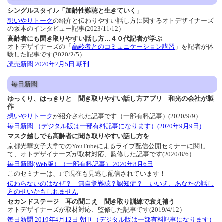
シングルスタイル「加齢性難聴と生きていく」
想いやりトーク
の紹介と伝わりやすい話し方に関するオトデザイナーズ
の坂本のインタビュー記事(2023/11/12）
高齢者にも聞き取りやすい話し方…４０代記者が学ぶ
オトデザイナーズの「
高齢者とのコミュニケーション講習
」を記者が体
験した記事です(2020/2/5）
読売新聞 2020年2月5日 朝刊
毎日新聞
ゆっくり、はっきりと 聞き取りやすい話し方アプリ 和光の会社が製
作
想いやりトーク
が紹介された記事です（一部有料記事）(2020/9/9）
毎日新聞 （デジタル版は一部有料記事になります）(2020年9月9日)
マスク越しでも高齢者に聞き取りやすい話し方を
京都光華女子大学でのYouTubeによるライブ配信公開セミナーに関し
て、オトデザイナーズが取材対応、監修した記事です(2020/8/6）
毎日新聞(Web版）（一部有料記事） 2020年8月6日
このセミナーは、↓で現在も見逃し配信されています！
伝わらないのはなぜ？ 無自覚難聴？認知症？ いいえ、あなたの話し
方のせいかもしれません
セカンドステージ 耳の聞こえ 聞き取り訓練で衰え補う
オトデザイナーズが取材対応、監修した記事です(2019/4/12）
毎日新聞 2019年4月12日 朝刊（デジタル版は一部有料記事になります）