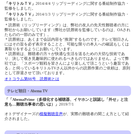
「キリトルＴＶ」
2014/4/4 リップリーディングに関する番組制作協力・
監修をしました。
「キリトルＴＶ」
2014/1/3 リップリーディングに関する番組制作協力・
監修をしました。
＊読唇術（リップリーディング）は、弊社の友人の先天性難聴者の方に
弊社からお願いしています（弊社が読唇術を監修しているのは、OAされ
たものの一部のみです）。
＊読唇術は、あくまで会話内容を”推測”するものです。テレビ朝日さん
にはその旨を必ず表示することと、可能な限りの本人への確認もしくは
裏取りをするようにお願いしています。
＊読唇術は、難聴者の方々が快適な生活を送るための大切な技術であ
り、決して覗き見趣味的に使われるべきものではありません。よって弊
社では、「スポーツ観戦を皆さんにより楽しんで頂こうという趣旨であ
る」と伺っているキリトルTVさん以外からの読唇作業のご依頼は、原則
として辞退させて頂いております。
オトコラム第66号 読唇術とは
テレビ朝日・Abema TV
「「AbemaPrime（多様化する補聴器、イヤホンと誤認し「外せ」と注
意も…難聴当事者の思いは）」
2019/7/1
オトデザイナーズの
模擬難聴音声
が、実際の難聴者の聞こえ方として紹
介されました。