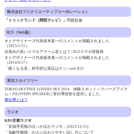
株式会社フジクリエーティブコーポレーション
「トリックランド（関西テレビ）」
問題監修
R25（Web版）
オトデザイナーズ代表坂本真一のコメントが掲載されました
（2015/1/31）
目覚めの良いスマホアラーム音とは？ | R25スマホ情報局
オトデザイナーズ代表坂本真一のコメントが掲載されました
（2014/8/27）
「眠くなる音」科学的な実証はナシ | web R25
東京スカイツリー
TOKYO SKYTREE LOVERS SKY 2014 体験スポット＜ラバーズアイテ
ム＞のLOVERS SPEAKERに骨伝導技術を提供しました。
骨伝導とは？
ラジオ
KBS京都ラジオ
「笑福亭晃瓶のほっかほかラジオ」(2023/12/11)
「加齢性難聴」の人に伝わりやすい話し方について